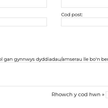
Cod post:
 gan gynnwys dyddiadau/amserau lle bo'n ber
Rhowch y cod hwn »