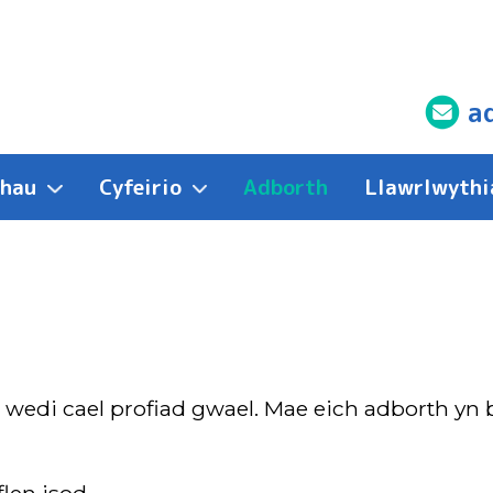
a
thau
Cyfeirio
Adborth
Llawrlwythi
di cael profiad gwael. Mae eich adborth yn bw