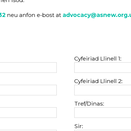
len isod.
32
neu anfon e-bost at
advocacy@asnew.org.
Cyfeiriad Llinell 1:
Cyfeiriad Llinell 2:
Tref/Dinas:
Sir: