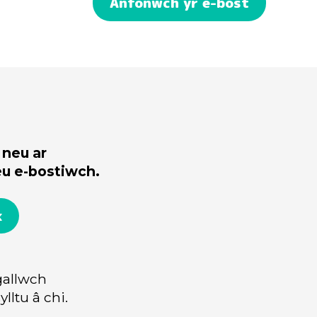
neu ar
u e-bostiwch.
k
allwch
ylltu â chi.