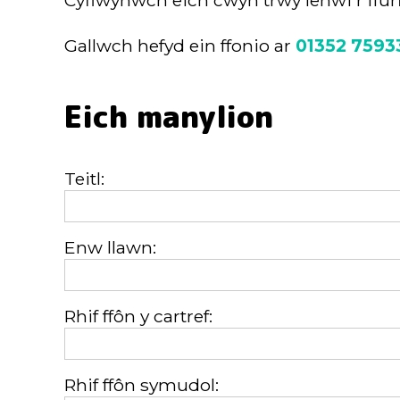
Cyflwynwch eich cwyn trwy lenwi'r ffurf
Gallwch hefyd ein ffonio ar
01352 7593
Eich manylion
Teitl:
Enw llawn:
Rhif ffôn y cartref:
Rhif ffôn symudol: