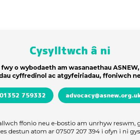
Cysylltwch â ni
 fwy o wybodaeth
am wasanaethau ASNEW, 
dau cyffredinol ac
atgyfeiriadau,
ffoniwch ne
01352 759332
advocacy@asnew.org.u
allwch ffonio neu e-bostio
am unrhyw reswm, g
es destun atom ar
07507 207 394
i ofyn i ni gys