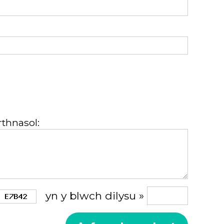
thnasol:
yn y blwch dilysu »