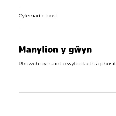
Cyfeiriad e-bost:
Manylion y gŵyn
Rhowch gymaint o wybodaeth â phosibl