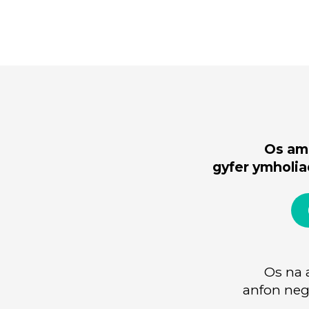
Os am
gyfer ymholia
Os na 
anfon neg