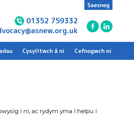
Saesneg
01352 759332
dvocacy@asnew.org.uk
adau
Cysylltwch â ni
Cefnogwch ni
ysig i ni, ac rydym yma i helpu i