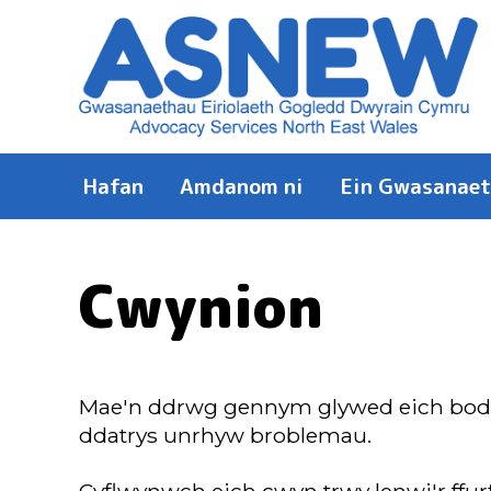
Hafan
Amdanom ni
Ein Gwasanae
Cwynion
Mae'n ddrwg gennym glywed eich bod we
ddatrys unrhyw broblemau.